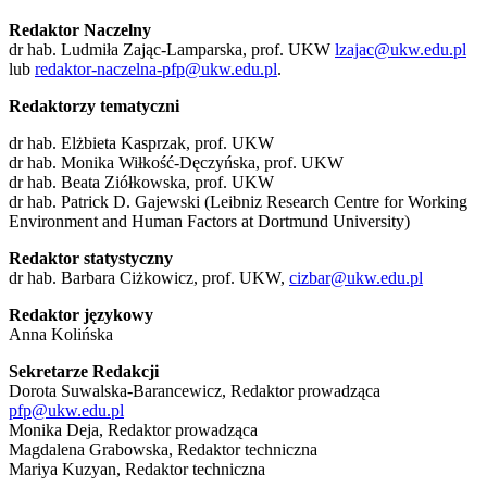
Redaktor Naczelny
dr hab. Ludmiła Zając-Lamparska, prof. UKW
lzajac@ukw.edu.pl
lub
redaktor-naczelna-pfp@ukw.edu.pl
.
Redaktorzy tematyczni
dr hab. Elżbieta Kasprzak, prof. UKW
dr hab. Monika Wiłkość-Dęczyńska, prof. UKW
dr hab. Beata Ziółkowska, prof. UKW
dr hab. Patrick D. Gajewski (Leibniz Research Centre for Working
Environment and Human Factors at Dortmund University)
Redaktor statystyczny
dr hab. Barbara Ciżkowicz, prof. UKW,
cizbar@ukw.edu.pl
Redaktor językowy
Anna Kolińska
Sekretarze Redakcji
Dorota Suwalska-Barancewicz, Redaktor prowadząca
pfp@ukw.edu.pl
Monika Deja, Redaktor prowadząca
Magdalena Grabowska, Redaktor techniczna
Mariya Kuzyan, Redaktor techniczna