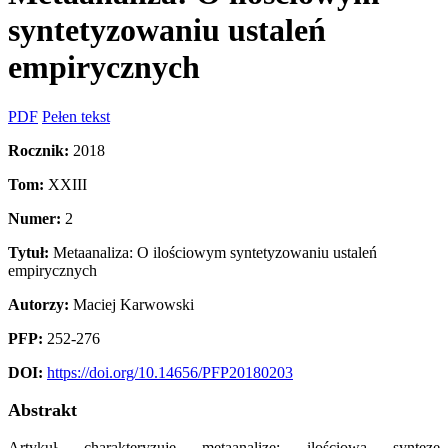
syntetyzowaniu ustaleń
empirycznych
PDF
Pełen tekst
Rocznik:
2018
Tom:
XXIII
Numer:
2
Tytuł:
Metaanaliza: O ilościowym syntetyzowaniu ustaleń
empirycznych
Autorzy:
Maciej Karwowski
PFP:
252-276
DOI:
https://doi.org/10.14656/PFP20180203
Abstrakt
Artykuł charakteryzuje metaanalizę: ilościową syntezę