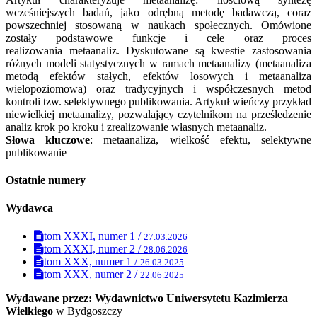
wcześniejszych badań, jako odrębną metodę badawczą, coraz
powszechniej stosowaną w naukach społecznych. Omówione
zostały podstawowe funkcje i cele oraz proces
realizowania metaanaliz. Dyskutowane są kwestie zastosowania
różnych modeli statystycznych w ramach metaanalizy (metaanaliza
metodą efektów stałych, efektów losowych i metaanaliza
wielopoziomowa) oraz tradycyjnych i współczesnych metod
kontroli tzw. selektywnego publikowania. Artykuł wieńczy przykład
niewielkiej metaanalizy, pozwalający czytelnikom na prześledzenie
analiz krok po kroku i zrealizowanie własnych metaanaliz.
Słowa kluczowe
: metaanaliza, wielkość efektu, selektywne
publikowanie
Ostatnie numery
Wydawca
tom XXXI, numer 1 /
27.03.2026
tom XXXI, numer 2 /
28.06.2026
tom XXX, numer 1 /
26.03.2025
tom XXX, numer 2 /
22.06.2025
Wydawane przez: Wydawnictwo Uniwersytetu Kazimierza
Wielkiego
w Bydgoszczy