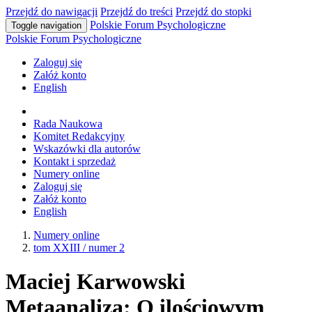
Przejdź do nawigacji
Przejdź do treści
Przejdź do stopki
Polskie Forum Psychologiczne
Toggle navigation
Polskie Forum Psychologiczne
Zaloguj się
Załóż konto
English
Rada Naukowa
Komitet Redakcyjny
Wskazówki dla autorów
Kontakt i sprzedaż
Numery online
Zaloguj się
Załóż konto
English
Numery online
tom XXIII / numer 2
Maciej Karwowski
Metaanaliza: O ilościowym